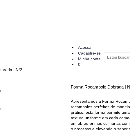
Acessar
Cadastre-se
Minha conta
0
brada | Nº2
Forma Rocambole Dobrada | N
a
Apresentamos a Forma Rocambol
rocamboles perfeitos de manei
ne
prático, esta forma permite uma
textura uniforme em cada cama
em obras-primas culinárias co
o processo e elevando o sabor 