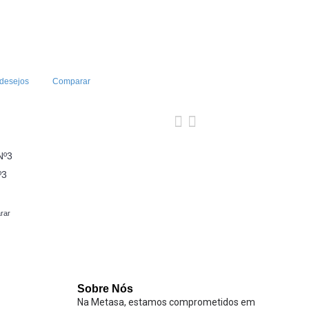
r
 desejos
Comparar
º3
rar
Sobre Nós
Na Metasa, estamos comprometidos em