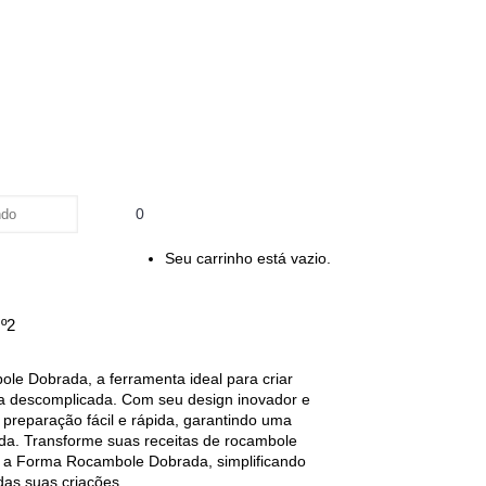
0
Seu carrinho está vazio.
º2
e Dobrada, a ferramenta ideal para criar
ra descomplicada. Com seu design inovador e
 preparação fácil e rápida, garantindo uma
da. Transforme suas receitas de rocambole
m a Forma Rocambole Dobrada, simplificando
das suas criações.