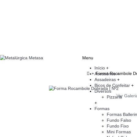
Menu
Início
+
Forma Rocambole Do
Acessórios
+
Assadeiras
+
Bicos de Confeitar
+
Diversos
Ver Galeri
Pizzaria
+
Formas
Formas Balleri
Fundo Falso
Fundo Fixo
Mini Formas